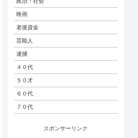
政治・社会
映画
老後資金
芸能人
逮捕
４０代
５０才
６０代
７０代
スポンサーリンク