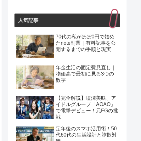
人気記事
70代の私がほぼ0円で始め
たnote副業｜有料記事を公
開するまでの手順と現実
年金生活の固定費見直し｜
物価高で最初に見る3つの
数字
【完全解説】塩澤美咲、ア
イドルグループ「AOAO」
で電撃デビュー！元FGの挑
戦
定年後のスマホ活用術！50
代60代の生活設計と詐欺対