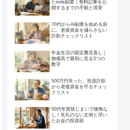
たnote副業｜有料記事を公
開するまでの手順と現実
70代からAI副業を始める前
に。老後資金を減らさない
詐欺チェックリスト
年金生活の固定費見直し｜
物価高で最初に見る3つの
数字
500万円失った。投資詐欺
から老後資金を守るチェッ
クリスト
50代年賀状じまいで後悔な
し！失礼のない文例と浮い
たお金の投資術