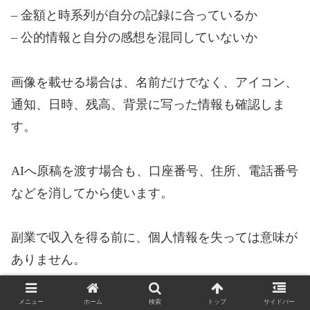
– 金額と時系列が自分の記録に合っているか
– 公的情報と自分の感想を混同していないか
画像を載せる場合は、名前だけでなく、アイコン、
通知、日時、残高、背景に写った情報も確認しま
す。
AIへ原稿を渡す場合も、口座番号、住所、電話番号
などを消してから使います。
副業で収入を得る前に、個人情報を失っては意味が
ありません。
メニュー
ホーム
検索
トップ
サイドバー
副業用のパソコンだからこそ、セキュリティを後回し