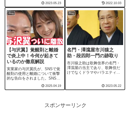
ンでも賃料月300万円。借りる人
2023.05.23
2022.10.03
はいっぱいだそうです。
Blog
Blog
【与沢翼】覚醒剤と離婚
名門・澤瀉屋市川猿之
で炎上中！今何が起きて
助・段四郎一門の跡取り
いるのか徹底解説
市川猿之助は歌舞伎界の名門・
澤瀉屋の当主であり、歌舞伎だ
実業家の与沢翼氏が、SNSで覚
けでなくドラマやバラエティで
醒剤の使用と離婚について衝撃
も活躍する人気俳優です。自宅
的な告白をされました。SNSの
で両親とともに倒れているのが
更新が途絶えていた理由とし
2025.04.19
2023.05.22
発見され一家心中を図ったと見
て、仕事を辞めてタイに移住
られる事件が発生しました。市
後、覚醒剤に深く依存していた
川猿之助の事件の概要とその背
ことを明かされました。
景にある家族や一門の葛藤。
スポンサーリンク