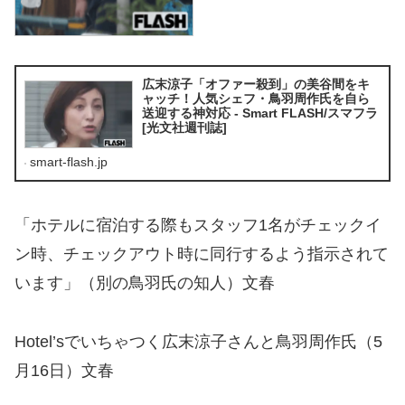
広末涼子「オファー殺到」の美谷間をキ
ャッチ！人気シェフ・鳥羽周作氏を自ら
送迎する神対応 - Smart FLASH/スマフラ
[光文社週刊誌]
smart-flash.jp
「ホテルに宿泊する際もスタッフ1名がチェックイ
ン時、チェックアウト時に同行するよう指示されて
います」（別の鳥羽氏の知人）文春
Hotel’sでいちゃつく広末涼子さんと鳥羽周作氏（5
月16日）文春