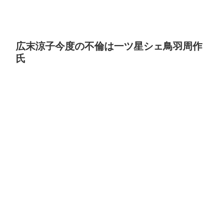
広末涼子今度の不倫は一ツ星シェ鳥羽周作
氏