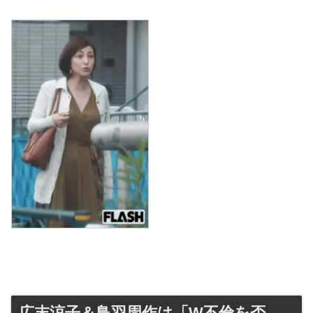
広末涼子＆鳥羽周作は「W不倫を否