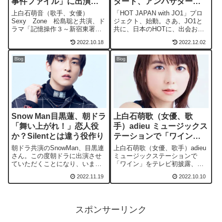
事件ファイル」に出演、
タート、アンバサダーに
ミュージカル、ライブ
JO1が！
上白石萌音（歌手、女優）
「HOT JAPAN with JO1」プロ
も。
Sexy Zone 松島聡と共演、ド
ジェクト、始動。さあ、JO1と
ラマ「記憶操作３～新宿東署事
共に、日本のHOTに、出会お
件ファイル」、ミュージカル
う。感じよう。熱くなろう！紅
2022.10.18
2022.12.02
『ジェーン・エア』やライブも
白初出場も決めたJO1がアンバ
ガンガンやってる。(DVD/Blu-
サダーとしてプロジェクトを引
Blog
Blog
ray）発売、予約受付中、
っ張っていく。
Snow Man目黒蓮、朝ドラ
上白石萌歌（女優、歌
「舞い上がれ！」恋人役
手）adieu ミュージックス
か？Silentとは違う役作り
テーションで「ワイン」
を初披露
朝ドラ共演のSnowMan、目黒連
上白石萌歌（女優、歌手）adieu
さん。この度朝ドラに出演させ
ミュージックステーションで
ていただくことになり、いまだ
「ワイン」をテレビ初披露、フ
に夢の中にいるような気持ちで
ジテレビミュージックフェアに
2022.11.19
2022.10.10
す。今までの僕とは違う見方で
も出演。Amazon Original ドラ
空を見上げることが増えまし
マ 山崎紘菜・上白石萌歌
た。僕が演じる役柄は普段の自
「モアザンワーズ/More Than
分とは正反対の人物ですが、見
Words」出演決定！
スポンサーリンク
てくださる方々に、少しでも楽
しみになるような心舞いあがる