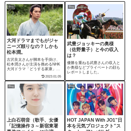
Blog
Blog
大河ドラマまでもがジャ
武豊ジョッキーの奥様
ニーズ頼りなの？しかも
（佐野量子）と今の収入
松本潤。
は？
古沢良太さんが脚本を手掛け、
優勝を重ねる武豊さんの収入と
松本潤さんが主演を務めるNHK
か奥様などプライベートの顔も
大河ドラマ「どうする家康」
レポートしました。
が、いよいよ1月8日よりスター
2023.01.05
ト！ 松本潤は家康を演じ切れ
るのか？
Blog
Blog
上白石萌音（歌手、女優
HOT JAPAN With JO1”日
「記憶操作３～新宿東署
本を元気プロジェクト”ス